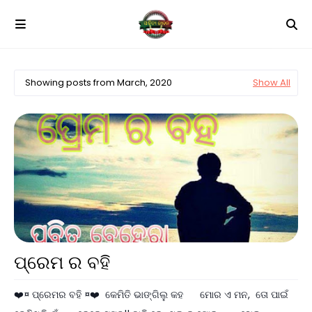
Showing posts from March, 2020
Show All
ପ୍ରେମ ର ବହି
❤️¤ ପ୍ରେମର ବହି ¤❤️ କେମିତି ଭାଙ୍ଗିଲୁ କହ ମୋର ଏ ମନ, ତୋ ପାଇଁ