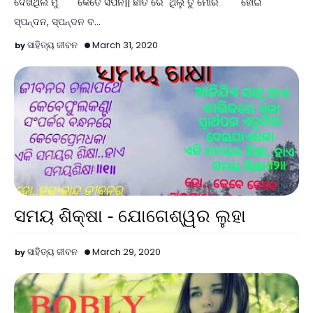
ଦେଖିଥିଲି ମୁଁ କେତେ ସପନ|| ଛାତି ରେ ଥିଲୁ ତୁ ମୋର ହୋଇ
ସ୍ପନ୍ଦନ, ସ୍ପନ୍ଦନ ବ…
ସାହିତ୍ୟ ଜୀବନ
March 31, 2020
ସମୟ ଶିକ୍ଷା - ଯୋଗେଶ୍ୱର ଲୁହା
ସାହିତ୍ୟ ଜୀବନ
March 29, 2020