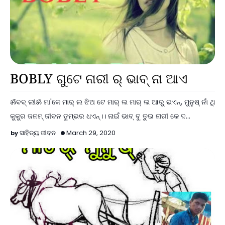
Koshli Kabita
BOBLY ଗୁଟେ ନାରୀ ର୍ ଭାବ୍ ନା ଆଏ
ॐବବ୍ ଲୀॐ ମା'କେ ମାର୍ ଲ ଝିଅ ଟେ ମାର୍ ଲ ମାର୍ ଲ ଆରୁ ଭଏନ୍, ମୁନୁଷ୍ ନାଁ ଥି
କୁକୁର ଜନମ୍ ଜୀବନ ତୁମ୍ଭର ଧଏନ୍।। ନାଇଁ ଭାବ୍ ବୁ ତୁଇ ନାରୀ କେ ଦ…
ସାହିତ୍ୟ ଜୀବନ
March 29, 2020