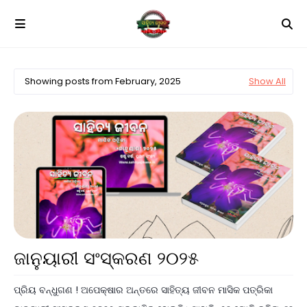
Showing posts from February, 2025
Show All
ଜାନୁୟାରୀ ସଂସ୍କରଣ ୨୦୨୫
ପ୍ରିୟ ବନ୍ଧୁଗଣ ! ଅପେକ୍ଷାର ଅନ୍ତରେ ସାହିତ୍ୟ ଜୀବନ ମାସିକ ପତ୍ରିକା