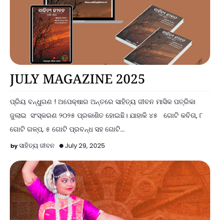
Announcements
JULY MAGAZINE 2025
ପ୍ରିୟ ବନ୍ଧୁଗଣ ! ଅପେକ୍ଷାର ଅନ୍ତରେ ସାହିତ୍ୟ ଜୀବନ ମାସିକ ପତ୍ରିକା
ଜୁଲାଇ ସଂସ୍କରଣ ୨୦୨୫ ପ୍ରକାଶିତ ହୋଇଛି। ଯାହାକି ୪୫ ଗୋଟି କବିତା, ୮
ଗୋଟି ଗଳ୍ପ, ୫ ଗୋଟି ପ୍ରବନ୍ଧ ସହ ଗୋଟି…
ସାହିତ୍ୟ ଜୀବନ
July 29, 2025