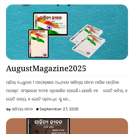
Announcements
AugustMagazine2025
ପ୍ରିୟ ବନ୍ଧୁଗଣ ! ଅପେକ୍ଷାର ଅନ୍ତରେ ସାହିତ୍ୟ ଜୀବନ ମାସିକ ପତ୍ରିକା
ଅଗଷ୍ଟ ସଂସ୍କରଣ ୨୦୨୫ ପ୍ରକାଶିତ ହୋଇଛି। ଯାହାକି ୬୫ ଗୋଟି କବିତା, ୫
ଗୋଟି ଗଳ୍ପ, ୫ ଗୋଟି ପ୍ରବନ୍ଧ କୁ ନେ…
ସାହିତ୍ୟ ଜୀବନ
September 27, 2025