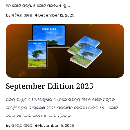
୧୦ ଗୋଟି ଗଳ୍ପ, ୫ ଗୋଟି ପ୍ରବନ୍ଧ କୁ …
ସାହିତ୍ୟ ଜୀବନ
December 12, 2025
Announcements
September Edition 2025
ପ୍ରିୟ ବନ୍ଧୁଗଣ ! ଅପେକ୍ଷାର ଅନ୍ତରେ ସାହିତ୍ୟ ଜୀବନ ମାସିକ ପତ୍ରିକା
ସେପ୍ଟେମ୍ବର ସଂସ୍କରଣ ୨୦୨୫ ପ୍ରକାଶିତ ହୋଇଛି। ଯାହାକି ୫୨ ଗୋଟି
କବିତା, ୧୫ ଗୋଟି ଗଳ୍ପ, ୫ ଗୋଟି ପ୍ରବନ୍ଧ…
ସାହିତ୍ୟ ଜୀବନ
November 15, 2025