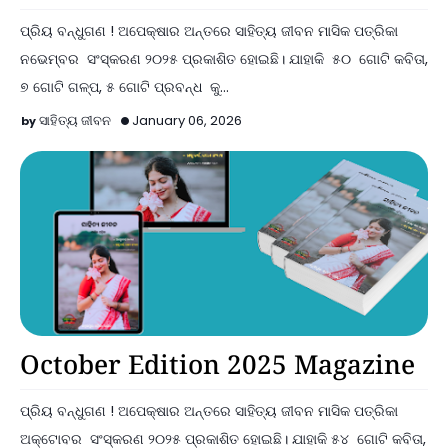
ପ୍ରିୟ ବନ୍ଧୁଗଣ ! ଅପେକ୍ଷାର ଅନ୍ତରେ ସାହିତ୍ୟ ଜୀବନ ମାସିକ ପତ୍ରିକା
ନଭେମ୍ବର ସଂସ୍କରଣ ୨୦୨୫ ପ୍ରକାଶିତ ହୋଇଛି। ଯାହାକି ୫୦ ଗୋଟି କବିତା,
୭ ଗୋଟି ଗଳ୍ପ, ୫ ଗୋଟି ପ୍ରବନ୍ଧ କୁ…
ସାହିତ୍ୟ ଜୀବନ
January 06, 2026
Announcements
October Edition 2025 Magazine
ପ୍ରିୟ ବନ୍ଧୁଗଣ ! ଅପେକ୍ଷାର ଅନ୍ତରେ ସାହିତ୍ୟ ଜୀବନ ମାସିକ ପତ୍ରିକା
ଅକ୍ଟୋବର ସଂସ୍କରଣ ୨୦୨୫ ପ୍ରକାଶିତ ହୋଇଛି। ଯାହାକି ୫୪ ଗୋଟି କବିତା,