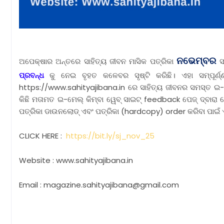
ନଭେମ୍ବର
ଅପେକ୍ଷାର ଅନ୍ତରେ ସାହିତ୍ୟ ଜୀବନ ମାସିକ ପତ୍ରିକା
ସ
ପ୍ରବନ୍ଧ
କୁ ନେଇ ବୃହତ କଳେବର ସୃଷ୍ଟି କରିଛି। ଏହା ସମ୍ପୂ
https://www.sahityajibana.in ରେ ସାହିତ୍ୟ ଜୀବନର ସମସ୍ତ ଇ-ପ
କିଛି ମତାମତ ଇ-ମେଲ୍ କିମ୍ବା ୱେବ୍ ସାଇଟ୍ feedback ପେଜ୍ ଦ୍ବାରା ଦ
ପତ୍ରିକା ଡାଉନଲୋଡ୍ ଏବଂ ପତ୍ରିକା (hardcopy) order କରିବା ପାଇଁ 
CLICK HERE :
https://bit.ly/sj_nov_25
Website : www.sahityajibana.in
Email : magazine.sahityajibana@gmail.com