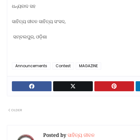
ଧନ୍ୟବାଦ ସହ
ସାହିତ୍ୟ ଜୀବନ ସାହିତ୍ୟ ସଂସଦ,
ସମ୍ବଲପୁର, ଓଡ଼ିଶା
Announcements
Contest
MAGAZINE
OLDER
Posted by
ସାହିତ୍ୟ ଜୀବନ