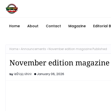
Home
About
Contact
Magazine
Editorial 
Home
Announcements
November edition magazine Published
November edition magazine
ସାହିତ୍ୟ ଜୀବନ
January 06, 2026