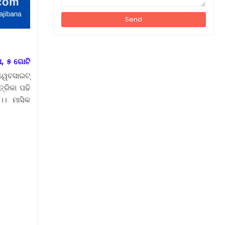
ପ, ୫ ଗୋଟି
ୱେବସାଇଟ୍
୍ରିକା ପଢି
ୁ।। ମାସିକ