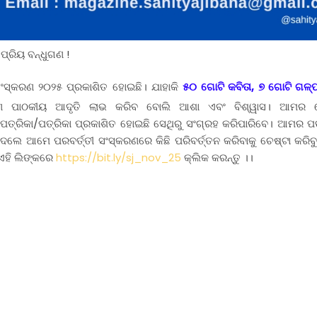
ପ୍ରିୟ ବନ୍ଧୁଗଣ !
ଂସ୍କରଣ ୨୦୨୫ ପ୍ରକାଶିତ ହୋଇଛି। ଯାହାକି
୫୦
ଗୋଟି କବିତା, ୭ ଗୋଟି ଗଳ୍
ର୍ଣ୍ଣ ପାଠକୀୟ ଆଦୃତି ଲାଭ କରିବ ବୋଲି ଆଶା ଏବଂ ବିଶ୍ୱାସ। ଆମର 
ତ୍ରିକା/ପତ୍ରିକା ପ୍ରକାଶିତ ହୋଇଛି ସେଥିରୁ ସଂଗ୍ରହ କରିପାରିବେ। ଆମର ପତ
େଲେ ଆମେ ପରବର୍ତ୍ତୀ ସଂସ୍କରଣରେ କିଛି ପରିବର୍ତ୍ତନ କରିବାକୁ ଚେଷ୍ଟା କରିବ
ଏହି ଲିଙ୍କରେ
https://bit.ly/sj_nov_25
କ୍ଲିକ କରନ୍ତୁ ।।