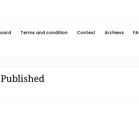
Board
Terms and condition
Contest
Archievs
FA
 Published