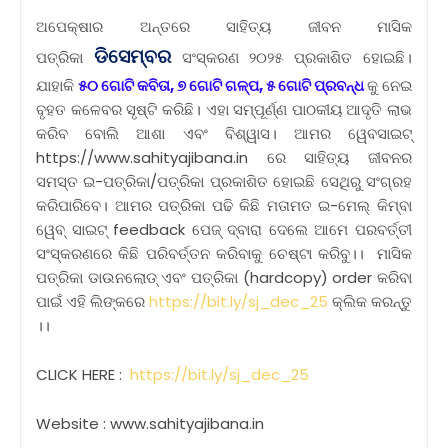
ଅପେକ୍ଷାର ଅନ୍ତରେ ସାହିତ୍ୟ ଜୀବନ ମାସିକ
ଡିସେମ୍ବର
ପତ୍ରିକା
ସଂସ୍କରଣ ୨୦୨୫ ପ୍ରକାଶିତ ହୋଇଛି।
ଯାହାକି
୫୦
ଗୋଟି କବିତା, ୭ ଗୋଟି ଗଳ୍ପ, ୫ ଗୋଟି ପ୍ରବନ୍ଧ
କୁ ନେଇ
ବୃହତ କଳେବର ସୃଷ୍ଟି କରିଛି। ଏହା ସମ୍ପୂର୍ଣ୍ଣ ପାଠକୀୟ ଆଦୃତି ଲାଭ
କରିବ ବୋଲି ଆଶା ଏବଂ ବିଶ୍ୱାସ। ଆମର ୱେବସାଇଟ୍
https://www.sahityajibana.in ରେ ସାହିତ୍ୟ ଜୀବନର
ସମସ୍ତ ଇ-ପତ୍ରିକା/ପତ୍ରିକା ପ୍ରକାଶିତ ହୋଇଛି ସେଥିରୁ ସଂଗ୍ରହ
କରିପାରିବେ। ଆମର ପତ୍ରିକା ପଢି କିଛି ମତାମତ ଇ-ମେଲ୍ କିମ୍ବା
ୱେବ୍ ସାଇଟ୍ feedback ପେଜ୍ ଦ୍ବାରା ଦେଲେ ଆମେ ପରବର୍ତ୍ତୀ
ସଂସ୍କରଣରେ କିଛି ପରିବର୍ତ୍ତନ କରିବାକୁ ଚେଷ୍ଟା କରିବୁ।। ମାସିକ
ପତ୍ରିକା ଡାଉନଲୋଡ୍ ଏବଂ ପତ୍ରିକା (hardcopy) order କରିବା
ପାଇଁ ଏହି ଲିଙ୍କରେ
https://bit.ly/sj_dec_25
କ୍ଲିକ କରନ୍ତୁ
।।
CLICK HERE :
https://bit.ly/sj_dec_25
Website : www.sahityajibana.in