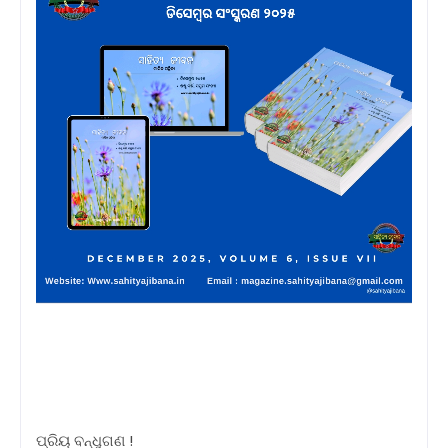
ପ୍ରିୟ ବନ୍ଧୁଗଣ !